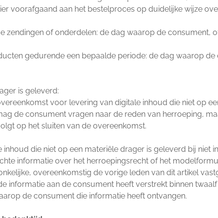
r voorafgaand aan het bestelproces op duidelijke wijze ove
lende zendingen of onderdelen: de dag waarop de consument, 
roducten gedurende een bepaalde periode: de dag waarop d
rager is geleverd:
ereenkomst voor levering van digitale inhoud die niet op ee
 de consument vragen naar de reden van herroeping, maar d
volgt op het sluiten van de overeenkomst.
 inhoud die niet op een materiële drager is geleverd bij niet
hte informatie over het herroepingsrecht of het modelformuli
kelijke, overeenkomstig de vorige leden van dit artikel vast
lde informatie aan de consument heeft verstrekt binnen twaa
waarop de consument die informatie heeft ontvangen.