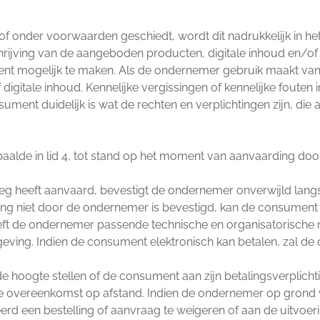
of onder voorwaarden geschiedt, wordt dit nadrukkelijk in h
ijving van de aangeboden producten, digitale inhoud en/of d
t mogelijk te maken. Als de ondernemer gebruik maakt van 
gitale inhoud. Kennelijke vergissingen of kennelijke fouten 
ument duidelijk is wat de rechten en verplichtingen zijn, di
alde in lid 4, tot stand op het moment van aanvaarding do
weg heeft aanvaard, bevestigt de ondernemer onverwijld lang
ing niet door de ondernemer is bevestigd, kan de consumen
reft de ondernemer passende technische en organisatorische 
geving. Indien de consument elektronisch kan betalen, zal d
e hoogte stellen of de consument aan zijn betalingsverplicht
de overeenkomst op afstand. Indien de ondernemer op grond
eerd een bestelling of aanvraag te weigeren of aan de uitvoe