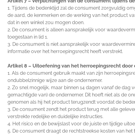
Artikel 7 – Verplichtingen van de consument tijdens d
1. Tijdens de bedenktijd zal de consument zorgvuldig omg
de aard, de kenmerken en de werking van het product vast
dat in een winkel zou mogen doen.
2. De consument is alleen aansprakelijk voor waardeverm
toegestaan in lid 1.
3. De consument is niet aansprakelijk voor waardevermind
informatie over het herroepingsrecht heeft verstrekt.
Artikel 8 – Uitoefening van het herroepingsrecht doo
1. Als de consument gebruik maakt van zijn herroepingsre
ondubbelzinnige wijze aan de ondernemer.
2. Zo snel mogelijk, maar binnen 14 dagen vanaf de dag v
gemachtigde van) de ondernemer. Dit hoeft niet als de on
genomen als hij het product terugzendt voordat de bedenk
3. De consument zendt het product terug met alle gelever
verstrekte redelijke en duidelijke instructies.
4. Het risico en de bewijslast voor de juiste en tijdige ui
5. De consument draagt de rechtstreekse kosten van het