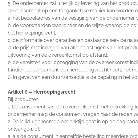
5. De ondernemer zal uiterlijk bij levering van het produc
de consument op een toegankelijke manier kan worden 
a. het bezoekadres van de vestiging van de ondernemer 
b. de voorwaarden waaronder en de wijze waarop de consu
het herroepingsrecht;
c. de informatie over garanties en bestaande service na 
d. de prijs met inbegrip van alle belastingen van het produ
uitvoering van de overeenkomst op afstand;
e. de vereisten voor opzegging van de overeenkomst ind
f. indien de consument een herroepingsrecht heeft, het m
6. In geval van een duurtransactie is de bepaling in het vo
Artikel 6 – Herroepingsrecht
Bij producten:
1. De consument kan een overeenkomst met betrekking t
ondernemer mag de consument vragen naar de reden van h
2. De in lid 1 genoemde bedenktijd gaat in op de dag na
ontvangen, of:
a. als de consument in eenzelfde bestelling meerdere p