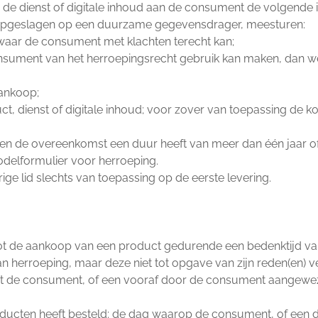
t, de dienst of digitale inhoud aan de consument de volgende i
opgeslagen op een duurzame gegevensdrager, meesturen:
waar de consument met klachten terecht kan;
ment van het herroepingsrecht gebruik kan maken, dan wel e
aankoop;
ct, dienst of digitale inhoud; voor zover van toepassing de ko
ien de overeenkomst een duur heeft van meer dan één jaar o
odelformulier voor herroeping.
rige lid slechts van toepassing op de eerste levering.
ot de aankoop van een product gedurende een bedenktijd v
erroeping, maar deze niet tot opgave van zijn reden(en) ve
dat de consument, of een vooraf door de consument aangewezen
roducten heeft besteld: de dag waarop de consument, of een 