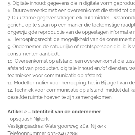
5. Digitale inhoud: gegevens die in digitale vorm geprod
6. Duurovereenkomst: een overeenkomst die strekt tot de
7. Duurzame gegevensdrager: elk hulpmiddel – waaronder 
gericht, op te slaan op een manier die toekomstige raadp
ongewijzigde reproductie van de opgeslagen informatie 
8. Herroepingsrecht: de mogelijkheid van de consument o
9. Ondernemer: de natuurlijke of rechtspersoon die lid i
consumenten aanbiedt;
10. Overeenkomst op afstand: een overeenkomst die tus
afstand van producten, digitale inhoud en/of diensten, w
technieken voor communicatie op afstand;
11. Modelformulier voor herroeping: het in Bijlage I v
12. Techniek voor communicatie op afstand: middel dat k
dezelfde ruimte hoeven te zijn samengekomen;
Artikel 2 – Identiteit van de ondernemer
Topsquash Nijkerk
Vestigingsadres: Watergoorweg 46a, Nijkerk
Telefoonnummer 033-246 2288