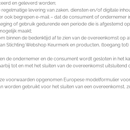
uceerd en geleverd worden;
 regelmatige levering van zaken, diensten en/of digitale in
ook begrepen e-mail – dat de consument of ondernemer in st
leging of gebruik gedurende een periode die is afgestemd op
mogelijk maakt;
m binnen de bedenktijd af te zien van de overeenkomst op a
s van Stichting Webshop Keurmerk en producten, (toegang tot) 
sen de ondernemer en de consument wordt gesloten in het 
aarbij tot en met het sluiten van de overeenkomst uitsluite
an deze voorwaarden opgenomen Europese modelformulier voor
an worden gebruikt voor het sluiten van een overeenkomst, z