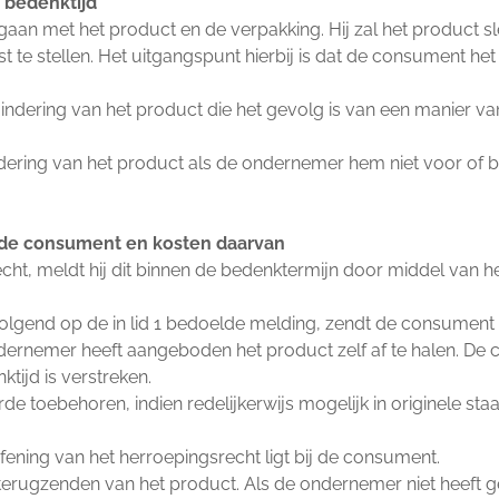
e bedenktijd
aan met het product en de verpakking. Hij zal het product sl
 te stellen. Het uitgangspunt hierbij is dat de consument het
indering van het product die het gevolg is van een manier 
ering van het product als de ondernemer hem niet voor of bij 
r de consument en kosten daarvan
cht, meldt hij dit binnen de bedenktermijn door middel van 
olgend op de in lid 1 bedoelde melding, zendt de consument he
dernemer heeft aangeboden het product zelf af te halen. De c
tijd is verstreken.
de toebehoren, indien redelijkerwijs mogelijk in originele s
toefening van het herroepingsrecht ligt bij de consument.
 terugzenden van het product. Als de ondernemer niet heeft