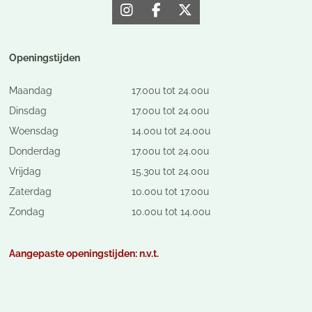
I
F
X
n
a
s
c
t
e
Openingstijden
a
b
g
o
Maandag
17.00u tot 24.00u
r
o
a
k
Dinsdag
17.00u tot 24.00u
m
Woensdag
14.00u tot 24.00u
Donderdag
17.00u tot 24.00u
Vrijdag
15.30u tot 24.00u
Zaterdag
10.00u tot 17.00u
Zondag
10.00u tot 14.00u
Aangepaste openingstijden: n.v.t.