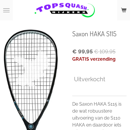
Ga
direct
naar
de
Saxon HAKA S115
hoofdinhoud
€ 99,95
€ 109,95
GRATIS verzending
Uitverkocht
De Saxon HAKA S115 is
de wat robuustere
uitvoering van de S110
HAKA en daardoor iets